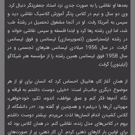
بعدها او نقاشی را به صورت جدی نزد استاد جعفرپتگر دنبال کرد.
وی دو سال و نیم در کلاس پتگر آموزش کلاسیک نقاشی دید و
سپس به آمریکا رفت. او در آنجا مشغول تحصیل در رشتهٔ طب
شد، اما این رشته رها کرد و ابتدا فلسفه و سپس نقاشی خواند و
در رشته ایلستراسیون (تصویرسازی) لیسانس و فوق لیسانس
گرفت. در سال ۱۹۵۶ میلادی لیسانس هنرهای تجسمی و در
سال ۱۹۵۸ فوق لیسانس همین رشته را از مؤسسه هنر شیکاگو
(ایلینوی) گرفت.
از همان آغاز کار، هانیبال احساس کرد که انسان برای او از هر
موضوع دیگری جالب‌تر است: «خیلی دوست داشتم به قیافه و
نگاه آدم‌ها فکر کنم و عمق عواطف، اندوه، تکبر، خودخواهی،
مهربانی آن‌ها را دریابم.» و همچنین او گفته بود: «در دانشگاه، از
کلاس کشیدن اندام انسان‌ها لذت می‌بردم. بیشتر دوست داشتم
بروم در کلاس‌های مدل زنده، نقاشی کنم. در همان کلاس بود که
برای اولین بار کارهای ذهنی کردم. آن کار ذهنی پر از صورت‌های