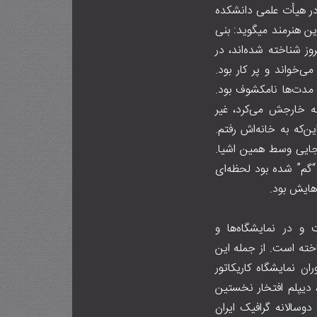
در هیأت علمی دانشکده
ن هنرمند می‍گوید: بنی
وز شناخته شده‌اند، در
‌خواند و پر کار بود.
مدت‌ها نامکشوف بود.
ه خارجش می‌کرد، غیر
ن‌که به خانه‌اش رفتم.
جایی وسط همین اشیا.
 “گم” شده بود لحظه‌ای
ایش بود.
 و در نمایشگاه‌ها و
اخته است. از جمله این
یتالیا(۱۳۶۸)، جایزه ویژه هیئت داوران نمایشگاه کاریکاتور
رانسه ،(۱۳۶۸)، تندیس هانس کریستین آندرسن از جشنواره روز جهانی کودک (۱۳۸۴)، دیپلم افتخار نخستین
ین نمایشگاه دوسالانه گرافیک ایران