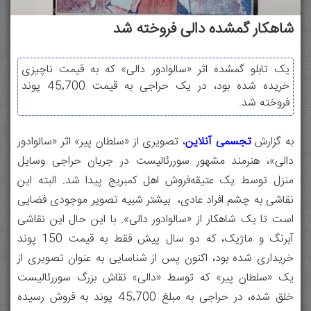
شاهکار گمشده دالی فروخته شد
یک تابلو گمشده اثر «سالوادور دالی» که به قیمت ناچیزی
خریده شده بود، در یک حراجی به قیمت ۴۵٬۷۰۰ پوند
فروخته شد.
به گزارش
تجسمی آنلاین
، تصویری از «سلطان پیر» اثر «سالوادور
دالی»، هنرمند مشهور سوررئالیست در جریان حراجی وسایل
منزل توسط یک عتیقه‌فروش اهل کمبریج پیدا شد. البته این
نقاشی به چشم افراد عادی، بیشتر شبیه تصویر موجودی فضایی‌
است تا یک شاهکار از «سالوادور دالی». با این حال این نقاشی
آبرنگ و ماژیک، که دو سال پیش فقط به قیمت ۱۵۰ پوند
خریداری شده بود، اکنون پس از شناسایی به عنوان تصویری از
یک «سلطان پیر» که توسط «دالی» نقاش بزرگ سوررئالیست
خلق شده، در حراجی به مبلغ ۴۵٬۷۰۰ پوند به فروش رسیده