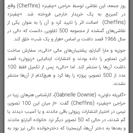
روز جمعه، این نقاشی توسط حراجی «چفینز» (Cheffins) واقع
در کمبریج به یک خریدار خارجی فروخته شد. «چفینز»
(Cheffins) اصالت اثر را تایید کرد و آن را به عنوان یکی از
نقاشی‌های گمشده از مجموعه‌ ۵۰۰ تابلویی دانست که دالی در
سال ۱۹۶۶ قصد داشت بر اساس «هزار و یک شب» خلق کند.
جوزپه و مارا آلبارتو، پشتیبان‌های مالی «دالی»، سفارش ساخت
این تصاویر را داده بودند و انتشارات ایتالیایی «ریزولی» قصد
داشت آن‌ها را منتشر کند. اما «دالی» پس از تکمیل فقط ۱۰۰
عدد از ۵۰۰ تصویر، پروژه را رها کرد و هیچ‌کدام از آن‌ها منتشر
نشدند.
«گابریله داونی» (Gabrielle Downie)، کارشناس هنرهای زیبا در
حراجی «چفینز» (Cheffins) گفت: «از میان این ۱۰۰ تصویر،
نیمی در اختیار انتشارات ریزولی باقی ماندند و یا آسیب دیدند یا
گم شدند، در حالی که ۵۰ تصویر دیگر نزد خانواده آلبارتو ماندند
و بعدها به دختر آن‌ها، کریستینا که دخترخوانده‌ دالی نیز بود به