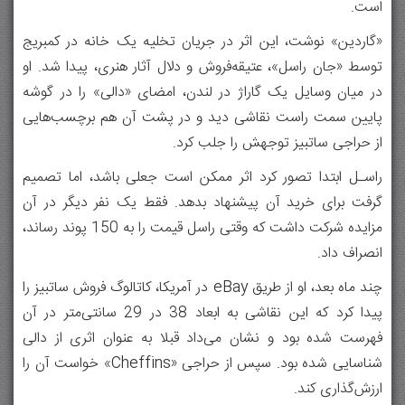
است.
«گاردین» نوشت،‌ این اثر در جریان تخلیه‌ یک خانه در کمبریج
توسط «جان راسل»، عتیقه‌فروش و دلال آثار هنری، پیدا شد. او
در میان وسایل یک گاراژ در لندن، امضای «دالی» را در گوشه‌
پایین سمت راست نقاشی دید و در پشت آن هم برچسب‌هایی
از حراجی ساتبیز توجهش را جلب کرد.
راسـل ابتدا تصور کرد اثر ممکن است جعلی باشد، اما تصمیم
گرفت برای خرید آن پیشنهاد بدهد. فقط یک نفر دیگر در آن
مزایده شرکت داشت که وقتی راسل قیمت را به ۱۵۰ پوند رساند،
انصراف داد.
چند ماه بعد، او از طریق eBay در آمریکا، کاتالوگ فروش ساتبیز را
پیدا کرد که این نقاشی به ابعاد ۳۸ در ۲۹ سانتی‌متر در آن
فهرست شده بود و نشان می‌داد قبلا به عنوان اثری از دالی
شناسایی شده بود. سپس از حراجی «Cheffins» خواست آن را
ارزش‌گذاری کند.