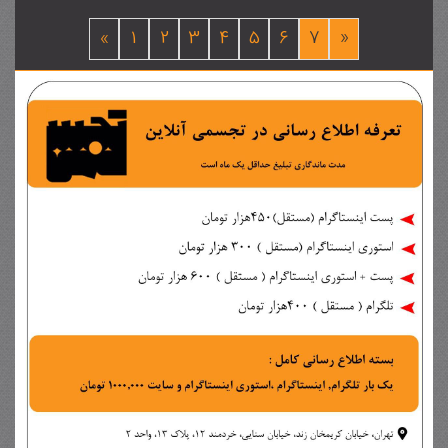
«
1
2
3
4
5
6
7
»